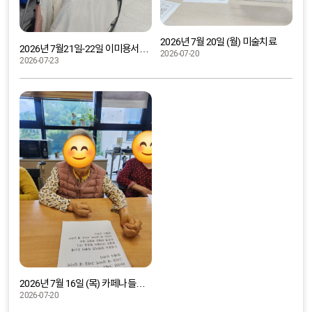
2026년 7월 20일 (월) 미술치료
2026년 7월21일-22일 이미용서비스
2026-07-20
2026-07-23
2026년 7월 16일 (목) 카페나들이+노래교실
2026-07-20