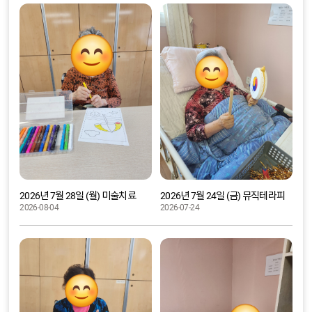
2026년 7월 28일 (월) 미술치료
2026년 7월 24일 (금) 뮤직테라피
2026-08-04
2026-07-24